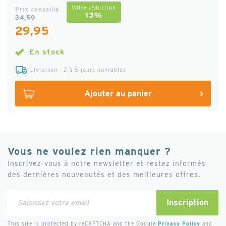
Votre réduction
Prix conseillé
13%
34,50
29,95
En stock
Livraison : 2 à 5 jours ouvrables
Ajouter au panier
Vous ne voulez rien manquer ?
Inscrivez-vous à notre newsletter et restez informés
des dernières nouveautés et des meilleures offres.
Inscription
Inscription
à
notre
This site is protected by reCAPTCHA and the Google
Privacy Policy
and