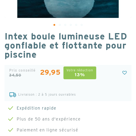
Passer
Intex boule lumineuse LED
au
gonflable et flottante pour
début
piscine
de
la
Galerie
Prix conseillé
29,95
Votre réduction
13%
34,50
d’images
Livraison : 2 à 5 jours ouvrables
Expédition rapide
Plus de 50 ans d'expérience
Paiement en ligne sécurisé